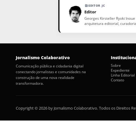
EDITOR JC
Editor
Georges Kirsteller Ryoki Inoue
arquitetura editorial, curadori
Jornalismo Colaborativo
Institucion
Sobre
Comunicação pública e cidadania digital
Expediente
conectando jornalistas e comunidades na
Linha Editorial
construção de uma nova realidade
Contato
transformadora.
Copyright © 2026 by Jornalismo Colaborativo. Todos os Direitos R