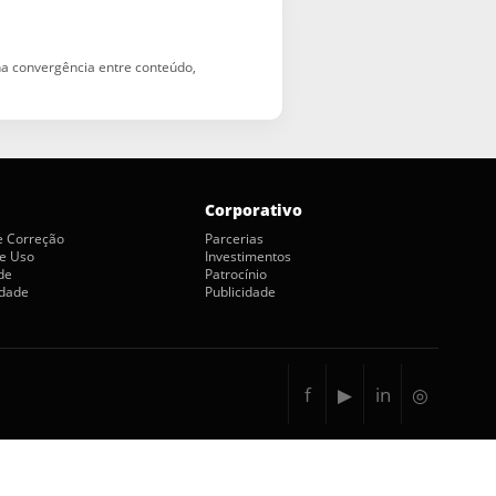
 na convergência entre conteúdo,
Corporativo
de Correção
Parcerias
e Uso
Investimentos
de
Patrocínio
idade
Publicidade
f
▶
in
◎