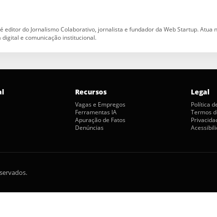
 é editor do Jornalismo Colaborativo, jornalista e fundador da Web Startup. Atua
a digital e comunicação institucional.
al
Recursos
Legal
Vagas e Empregos
Política 
Ferramentas IA
Termos d
Apuração de Fatos
Privacida
Denúncias
Acessibil
eservados.