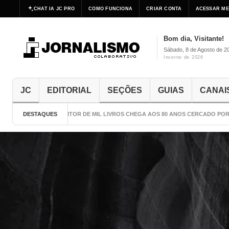
CHAT IA JC PRO
COMO FUNCIONA
CRIAR CONTA
ACESSAR ME
Bom dia, Visitante!
Sábado, 8 de Agosto de 2
Inverno de 2026
JC
EDITORIAL
SEÇÕES
GUIAS
CANAI
DESTAQUES
O ESCRITOR DE MIL LIVROS CHEGA AOS 80 ANOS CERCADO POR C