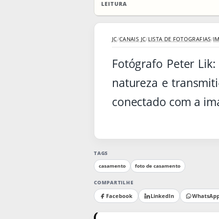
LEITURA
JC
/
CANAIS JC
/
LISTA DE FOTOGRAFIAS
/
I
Fotógrafo Peter Lik
natureza e transmit
conectado com a ima
TAGS
casamento
foto de casamento
COMPARTILHE
Facebook
LinkedIn
WhatsAp