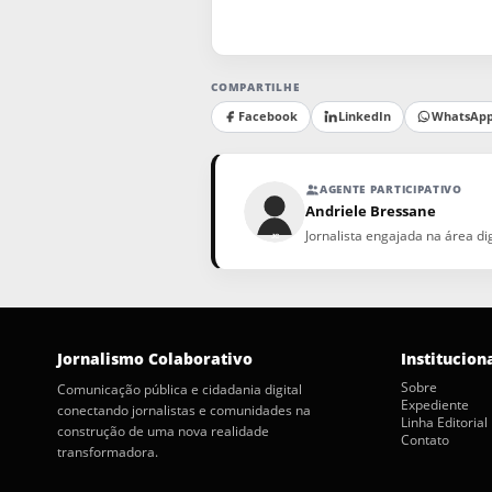
COMPARTILHE
Facebook
LinkedIn
WhatsAp
AGENTE PARTICIPATIVO
Andriele Bressane
Jornalista engajada na área d
Jornalismo Colaborativo
Institucion
Sobre
Comunicação pública e cidadania digital
Expediente
conectando jornalistas e comunidades na
Linha Editorial
construção de uma nova realidade
Contato
transformadora.