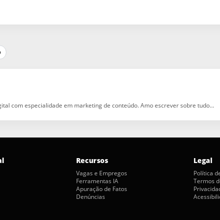
p
igital com especialidade em marketing de conteúdo. Amo escrever sobre tudo...
al
Recursos
Legal
Vagas e Empregos
Política 
Ferramentas IA
Termos d
Apuração de Fatos
Privacida
Denúncias
Acessibil