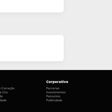
Corporativo
de Correção
Parcerias
e Uso
Investimentos
de
Patrocínio
idade
Publicidade