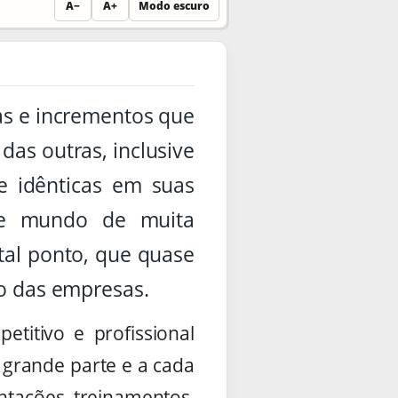
A−
A+
Modo escuro
as e incrementos que
as outras, inclusive
e idênticas em suas
sse mundo de muita
 tal ponto, que quase
ro das empresas.
titivo e profissional
m grande parte e a cada
ntações, treinamentos,