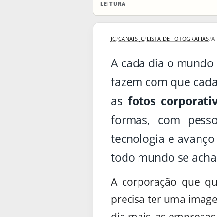
LEITURA
JC
/
CANAIS JC
/
LISTA DE FOTOGRAFIAS
/
A
A cada dia o mundo 
fazem com que cada 
as
fotos corporati
formas, com pesso
tecnologia e avanço 
todo mundo se acha 
A corporação que que
precisa ter uma imagem
dia mais, as empresas