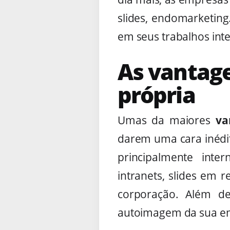
slides, endomarketin
em seus trabalhos int
As vantage
própria
Umas da maiores
va
darem uma cara inédit
principalmente inte
intranets, slides em 
corporação. Além de
autoimagem da sua em