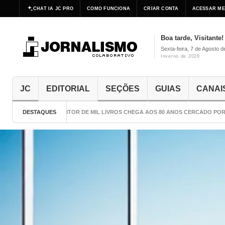
CHAT IA JC PRO
COMO FUNCIONA
CRIAR CONTA
ACESSAR ME
Boa tarde, Visitante!
Sexta-feira, 7 de Agosto 
Inverno de 2026
JC
EDITORIAL
SEÇÕES
GUIAS
CANAI
DESTAQUES
O ESCRITOR DE MIL LIVROS CHEGA AOS 80 ANOS CERCADO POR CU