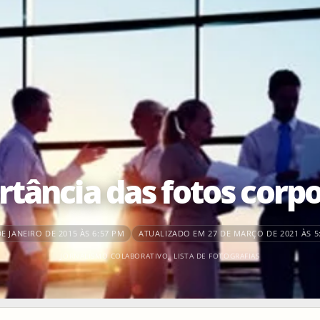
rtância das fotos corpo
E JANEIRO DE 2015 ÀS 6:57 PM
ATUALIZADO EM 27 DE MARÇO DE 2021 ÀS 5
JORNALISMO COLABORATIVO
,
LISTA DE FOTOGRAFIAS