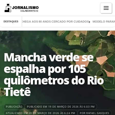
Menu
MIL LIVROS CHEGA AOS 80 ANOS CERCADO POR CUIDADOS
MODELO PARANAEN
DESTAQUES
Mancha verde se
espalha por 105
quilômetros do Rio
Tietê
PUBLICAÇÃO
PUBLICADO EM 19 DE MARÇO DE 2026 ÀS 6:03 PM
ATUALIZADO EM 20 DE MARÇO DE 2026 ÀS 6:24 PM
POR RAFAEL GASQUES