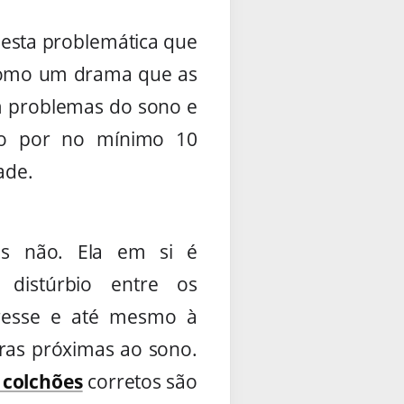
 desta problemática que
 como um drama que as
em problemas do sono e
ção por no mínimo 10
ade.
as não. Ela em si é
istúrbio entre os
stresse e até mesmo à
ras próximas ao sono.
colchões
corretos são