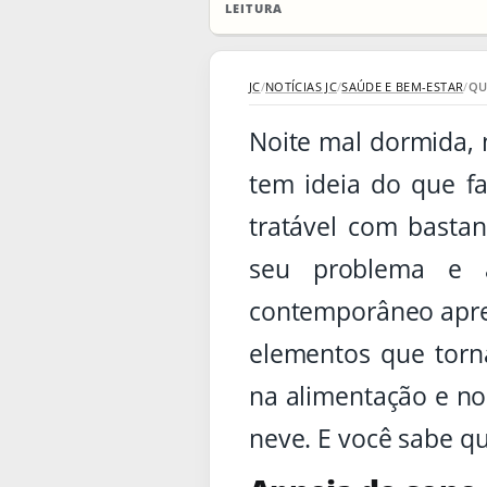
LEITURA
JC
/
NOTÍCIAS JC
/
SAÚDE E BEM-ESTAR
/
QU
Noite mal dormida, 
tem ideia do que f
tratável com basta
seu problema e 
contemporâneo apr
elementos que torna
na alimentação e no
neve. E você sabe qu