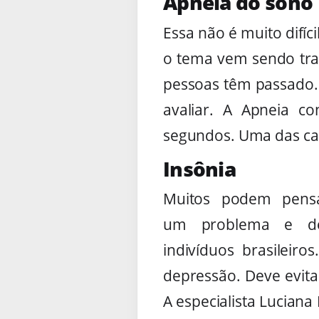
Apneia do sono
Essa não é muito difíc
o tema vem sendo tra
pessoas têm passado. 
avaliar. A Apneia c
segundos. Uma das ca
Insônia
Muitos podem pensa
um problema e de
indivíduos brasileir
depressão. Deve evit
A especialista Lucian