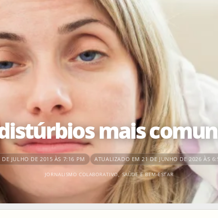
 distúrbios mais comun
DE JULHO DE 2015 ÀS 7:16 PM
ATUALIZADO EM 21 DE JUNHO DE 2026 ÀS 6
JORNALISMO COLABORATIVO
,
SAÚDE E BEM-ESTAR