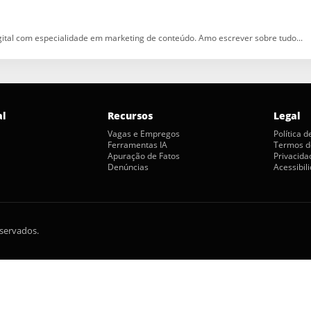
igital com especialidade em marketing de conteúdo. Amo escrever sobre tudo...
al
Recursos
Legal
Vagas e Empregos
Política 
Ferramentas IA
Termos d
Apuração de Fatos
Privacida
Denúncias
Acessibil
eservados.