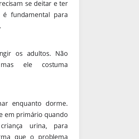
ecisam se deitar e ter
 é fundamental para
.
gir os adultos. Não
, mas ele costuma
inar enquanto dorme.
de em primário quando
riança urina, para
irma que o problema