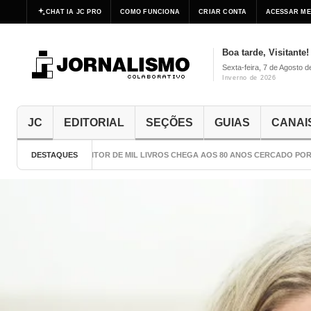
CHAT IA JC PRO
COMO FUNCIONA
CRIAR CONTA
ACESSAR ME
Boa tarde, Visitante!
Sexta-feira, 7 de Agosto 
Inverno de 2026
JC
EDITORIAL
SEÇÕES
GUIAS
CANAI
DESTAQUES
O ESCRITOR DE MIL LIVROS CHEGA AOS 80 ANOS CERCADO POR CU