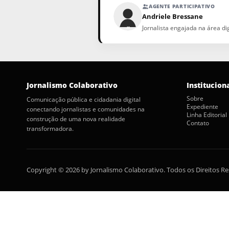
AGENTE PARTICIPATIVO
Andriele Bressane
Jornalista engajada na área d
Jornalismo Colaborativo
Institucion
Sobre
Comunicação pública e cidadania digital
Expediente
conectando jornalistas e comunidades na
Linha Editorial
construção de uma nova realidade
Contato
transformadora.
Copyright © 2026 by Jornalismo Colaborativo. Todos os Direitos R