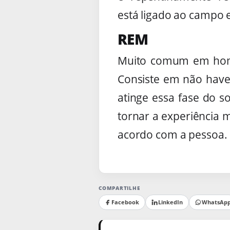
está ligado ao campo 
REM
Muito comum em homen
Consiste em não haver
atinge essa fase do s
tornar a experiência m
acordo com a pessoa.
COMPARTILHE
Facebook
LinkedIn
WhatsAp