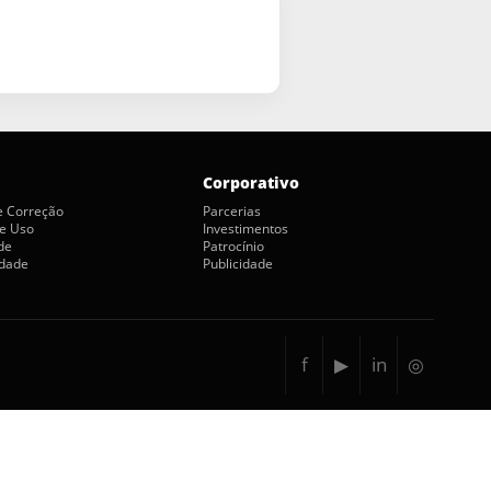
Corporativo
de Correção
Parcerias
e Uso
Investimentos
de
Patrocínio
idade
Publicidade
f
▶
in
◎