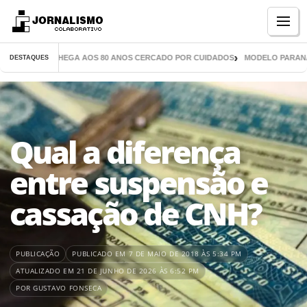
Menu
IL LIVROS CHEGA AOS 80 ANOS CERCADO POR CUIDADOS
MODELO PARANAENS
DESTAQUES
Qual a diferença
entre suspensão e
cassação de CNH?
PUBLICAÇÃO
PUBLICADO EM 7 DE MAIO DE 2018 ÀS 5:34 PM
ATUALIZADO EM 21 DE JUNHO DE 2026 ÀS 6:52 PM
POR GUSTAVO FONSECA