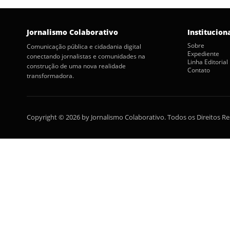
Jornalismo Colaborativo
Institucion
Sobre
Comunicação pública e cidadania digital
Expediente
conectando jornalistas e comunidades na
Linha Editorial
construção de uma nova realidade
Contato
transformadora.
Copyright © 2026 by Jornalismo Colaborativo. Todos os Direitos R