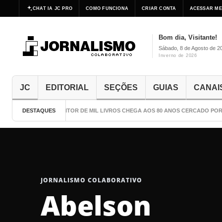
CHAT IA JC PRO
COMO FUNCIONA
CRIAR CONTA
ACESSAR ME
Bom dia, Visitante!
Sábado, 8 de Agosto de 2
Inverno de 2026
JC
EDITORIAL
SEÇÕES
GUIAS
CANAI
DESTAQUES
O ESCRITOR DE MIL LIVROS CHEGA AOS 80 ANOS CERCADO POR 
JORNALISMO COLABORATIVO
Abelson