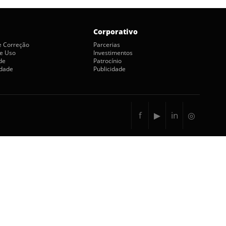
Corporativo
de Correção
Parcerias
e Uso
Investimentos
de
Patrocínio
idade
Publicidade
f
▶
in
◎