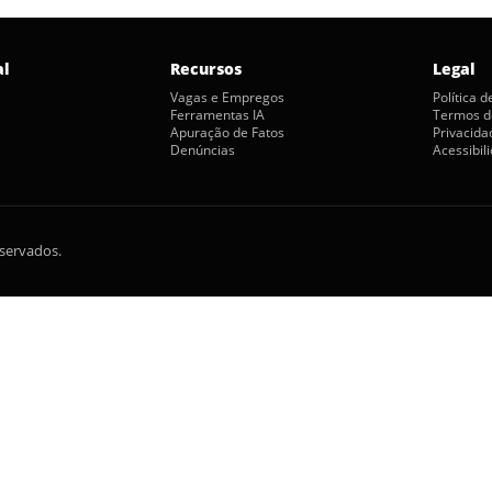
al
Recursos
Legal
Vagas e Empregos
Política 
Ferramentas IA
Termos d
Apuração de Fatos
Privacida
Denúncias
Acessibil
eservados.