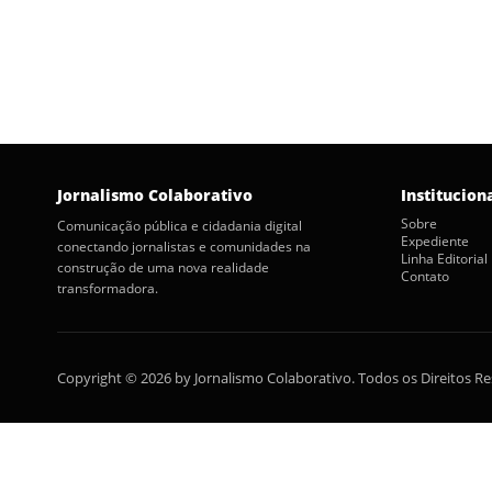
Jornalismo Colaborativo
Institucion
Sobre
Comunicação pública e cidadania digital
Expediente
conectando jornalistas e comunidades na
Linha Editorial
construção de uma nova realidade
Contato
transformadora.
Copyright © 2026 by Jornalismo Colaborativo. Todos os Direitos R