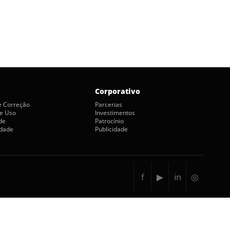
Corporativo
de Correção
Parcerias
e Uso
Investimentos
de
Patrocínio
idade
Publicidade
f
▶
in
◎