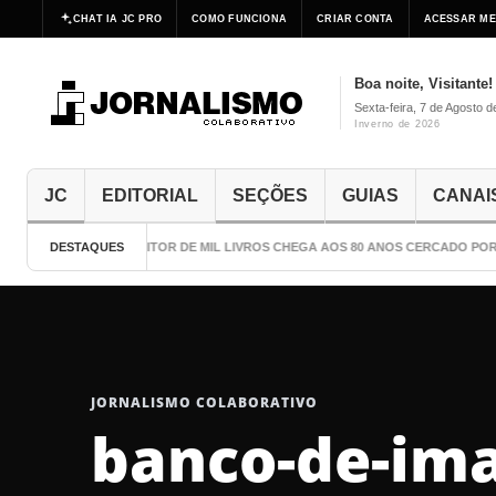
CHAT IA JC PRO
COMO FUNCIONA
CRIAR CONTA
ACESSAR ME
Boa noite, Visitante!
Sexta-feira, 7 de Agosto 
Inverno de 2026
JC
EDITORIAL
SEÇÕES
GUIAS
CANAI
DESTAQUES
O ESCRITOR DE MIL LIVROS CHEGA AOS 80 ANOS CERCADO POR
JORNALISMO COLABORATIVO
banco-de-im