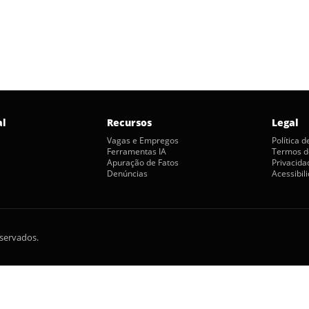
al
Recursos
Legal
Vagas e Empregos
Política 
Ferramentas IA
Termos d
Apuração de Fatos
Privacida
Denúncias
Acessibil
eservados.