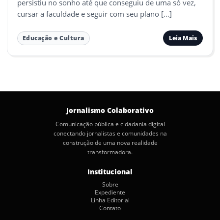
persistiu no sonho até que conseguiu de uma só vez,
cursar a faculdade e seguir com seu plano […]
Leia Mais
Educação e Cultura
Jornalismo Colaborativo
Comunicação pública e cidadania digital
conectando jornalistas e comunidades na
construção de uma nova realidade
transformadora.
Institucional
Sobre
Expediente
Linha Editorial
Contato