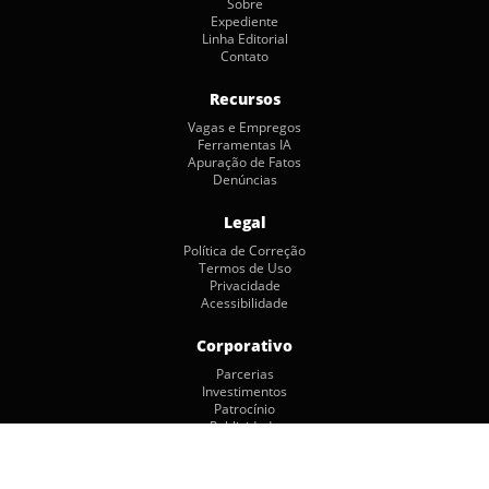
Sobre
Expediente
Linha Editorial
Contato
Recursos
Vagas e Empregos
Ferramentas IA
Apuração de Fatos
Denúncias
Legal
Política de Correção
Termos de Uso
Privacidade
Acessibilidade
Corporativo
Parcerias
Investimentos
Patrocínio
Publicidade
Copyright © 2026 by Jornalismo Colaborativo. Todos os Direitos