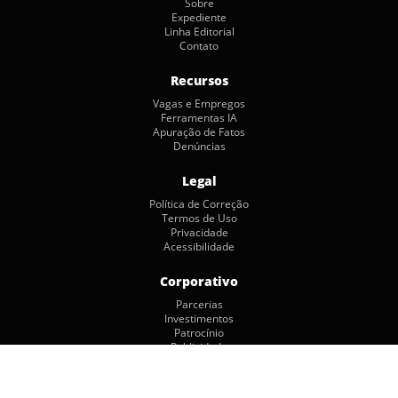
Sobre
Expediente
Linha Editorial
Contato
Recursos
Vagas e Empregos
Ferramentas IA
Apuração de Fatos
Denúncias
Legal
Política de Correção
Termos de Uso
Privacidade
Acessibilidade
Corporativo
Parcerias
Investimentos
Patrocínio
Publicidade
Copyright © 2026 by Jornalismo Colaborativo. Todos os Direitos