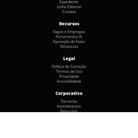
Expediente
Linha Editorial
Contato
Recursos
Vagas e Empregos
Ferramentas IA
Apuração de Fatos
Denúncias
Legal
Política de Correção
Termos de Uso
Privacidade
Acessibilidade
Corporativo
Parcerias
Investimentos
Patrocínio
Publicidade
Copyright © 2026 by Jornalismo Colaborativo. Todos os Direitos