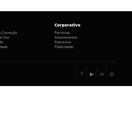
Corporativo
de Correção
Parcerias
e Uso
Investimentos
de
Patrocínio
idade
Publicidade
f
▶
in
◎