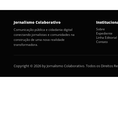
Jornalismo Colaborativo
Institucion
Sobre
Comunicação pública e cidadania digital
Expediente
conectando jornalistas e comunidades na
Linha Editorial
construção de uma nova realidade
Contato
transformadora.
Copyright © 2026 by Jornalismo Colaborativo. Todos os Direitos R