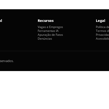
al
Recursos
Legal
Vagas e Empregos
Política 
Ferramentas IA
Termos d
Apuração de Fatos
Privacida
Denúncias
Acessibil
eservados.