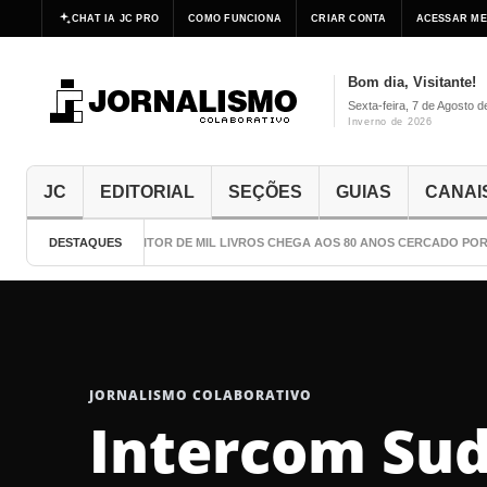
CHAT IA JC PRO
COMO FUNCIONA
CRIAR CONTA
ACESSAR ME
Bom dia, Visitante!
Sexta-feira, 7 de Agosto 
Inverno de 2026
JC
EDITORIAL
SEÇÕES
GUIAS
CANAI
DESTAQUES
O ESCRITOR DE MIL LIVROS CHEGA AOS 80 ANOS CERCADO POR 
JORNALISMO COLABORATIVO
Intercom Su