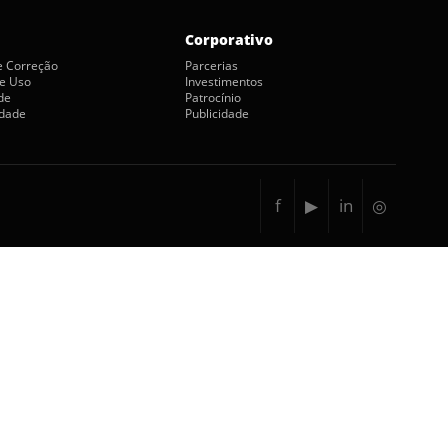
Corporativo
de Correção
Parcerias
e Uso
Investimentos
de
Patrocínio
idade
Publicidade
f
▶
in
◎