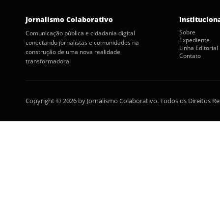
Jornalismo Colaborativo
Institucion
Sobre
Comunicação pública e cidadania digital
Expediente
conectando jornalistas e comunidades na
Linha Editorial
construção de uma nova realidade
Contato
transformadora.
Copyright © 2026 by Jornalismo Colaborativo. Todos os Direitos R