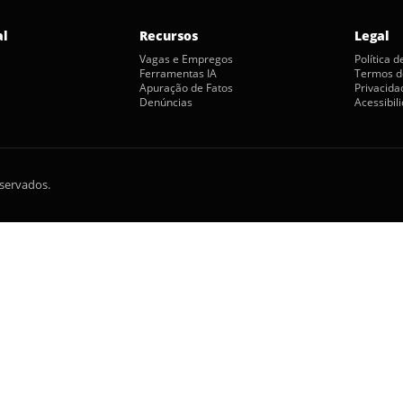
al
Recursos
Legal
Vagas e Empregos
Política 
Ferramentas IA
Termos d
Apuração de Fatos
Privacida
Denúncias
Acessibil
eservados.