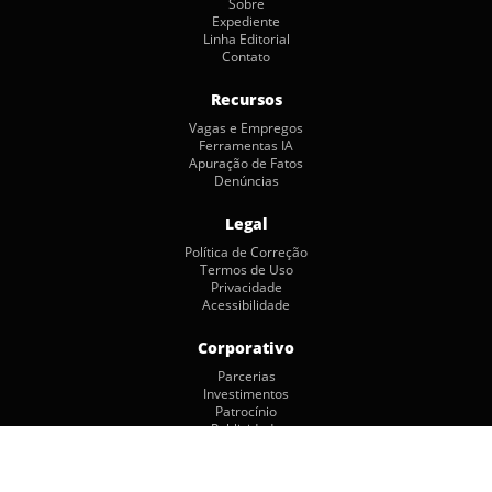
Sobre
Expediente
Linha Editorial
Contato
Recursos
Vagas e Empregos
Ferramentas IA
Apuração de Fatos
Denúncias
Legal
Política de Correção
Termos de Uso
Privacidade
Acessibilidade
Corporativo
Parcerias
Investimentos
Patrocínio
Publicidade
Copyright © 2026 by Jornalismo Colaborativo. Todos os Direitos