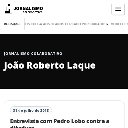
Menu
TOR DE MIL LIVROS CHEGA AOS 80 ANOS CERCADO POR CUIDADOS
MODELO PA
DESTAQUES
JORNALISMO COLABORATIVO
João Roberto Laque
31 de julho de 2013
Entrevista com Pedro Lobo contra a
ditadura