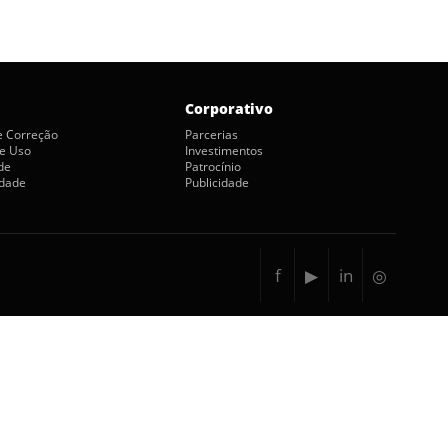
Corporativo
de Correção
Parcerias
e Uso
Investimentos
de
Patrocínio
idade
Publicidade
f
▶
in
◎