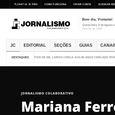
CHAT IA JC PRO
COMO FUNCIONA
CRIAR CONTA
ACESSAR ME
Bom dia, Visitante!
Quinta-feira, 6 de Agosto 
Inverno de 2026
JC
EDITORIAL
SEÇÕES
GUIAS
CANAI
DESTAQUES
O ESCRITOR DE MIL LIVROS CHEGA AOS 80 ANOS CERCADO POR 
JORNALISMO COLABORATIVO
Mariana Ferr