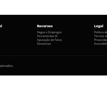
al
Recursos
Legal
Vagas e Empregos
Política 
Ferramentas IA
Termos d
Apuração de Fatos
Privacida
Denúncias
Acessibil
eservados.