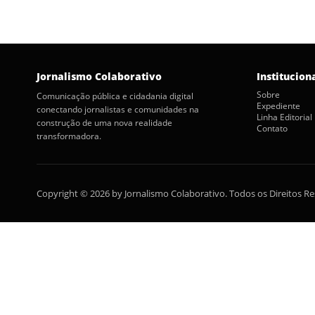
Jornalismo Colaborativo
Institucion
Sobre
Comunicação pública e cidadania digital
Expediente
conectando jornalistas e comunidades na
Linha Editorial
construção de uma nova realidade
Contato
transformadora.
Copyright © 2026 by Jornalismo Colaborativo. Todos os Direitos R