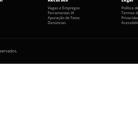
Vagas e Empregos
Política 
Ferramentas IA
Termos d
Apuração de Fatos
Privacida
Denúncias
Acessibil
eservados.