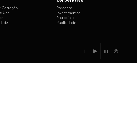
de Correção
Parcerias
e Uso
Investimentos
de
Patrocínio
idade
Publicidade
f
▶
in
◎