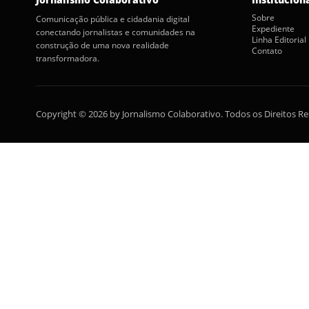
Sobre
Comunicação pública e cidadania digital
Expediente
conectando jornalistas e comunidades na
Linha Editorial
construção de uma nova realidade
Contato
transformadora.
Copyright © 2026 by Jornalismo Colaborativo. Todos os Direitos R