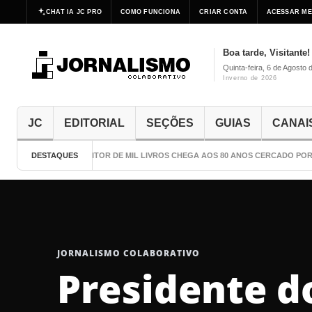
CHAT IA JC PRO
COMO FUNCIONA
CRIAR CONTA
ACESSAR ME
Boa tarde, Visitante!
Quinta-feira, 6 de Agosto 
Inverno de 2026
JC
EDITORIAL
SEÇÕES
GUIAS
CANAI
DESTAQUES
O ESCRITOR DE MIL LIVROS CHEGA AOS 80 ANOS CERCADO POR 
JORNALISMO COLABORATIVO
Presidente do