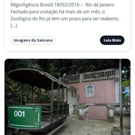
Rêgo/Agência Brasil) 18/02/2016 – Rio de Janeiro
Fechado para visitação há mais de um mês, o
Zoológico do Rio já tem um prazo para ser reaberto:
[…]
Leia Mais
Imagens da Semana