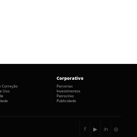
Corporativo
de Correção
Parcerias
e Uso
Investimentos
de
Patrocínio
idade
Publicidade
f
▶
in
◎