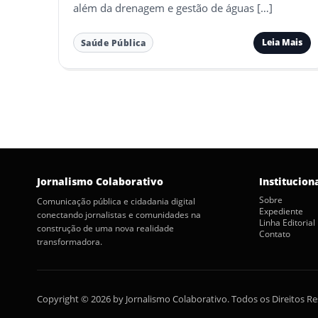
além da drenagem e gestão de águas […]
Leia Mais
Saúde Pública
Jornalismo Colaborativo
Institucion
Sobre
Comunicação pública e cidadania digital
Expediente
conectando jornalistas e comunidades na
Linha Editorial
construção de uma nova realidade
Contato
transformadora.
Copyright © 2026 by Jornalismo Colaborativo. Todos os Direitos R