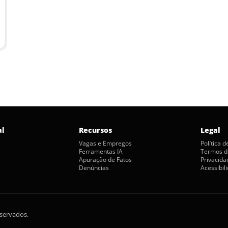
al
Recursos
Legal
Vagas e Empregos
Política 
Ferramentas IA
Termos d
Apuração de Fatos
Privacida
Denúncias
Acessibil
eservados.