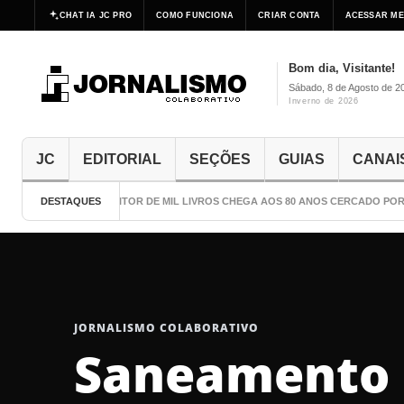
CHAT IA JC PRO
COMO FUNCIONA
CRIAR CONTA
ACESSAR ME
Bom dia, Visitante!
Sábado, 8 de Agosto de 2
Inverno de 2026
JC
EDITORIAL
SEÇÕES
GUIAS
CANAI
DESTAQUES
O ESCRITOR DE MIL LIVROS CHEGA AOS 80 ANOS CERCADO POR C
JORNALISMO COLABORATIVO
Saneamento