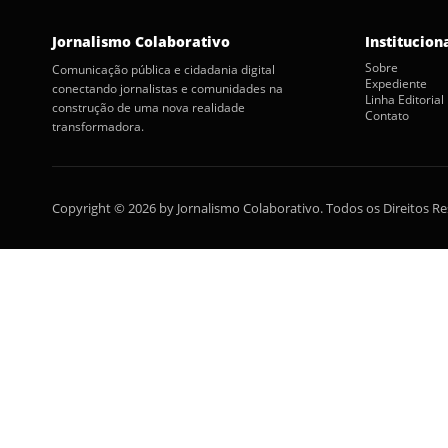
Jornalismo Colaborativo
Institucion
Sobre
Comunicação pública e cidadania digital
Expediente
conectando jornalistas e comunidades na
Linha Editorial
construção de uma nova realidade
Contato
transformadora.
Copyright © 2026 by Jornalismo Colaborativo. Todos os Direitos R