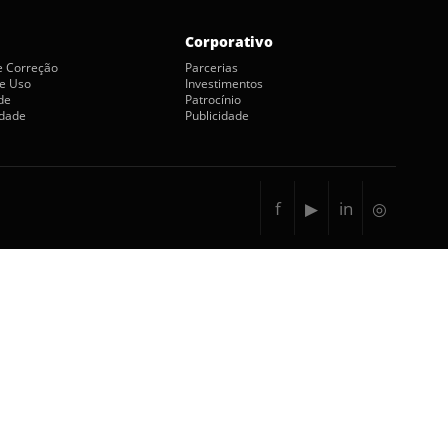
Corporativo
de Correção
Parcerias
e Uso
Investimentos
de
Patrocínio
idade
Publicidade
f
▶
in
◎