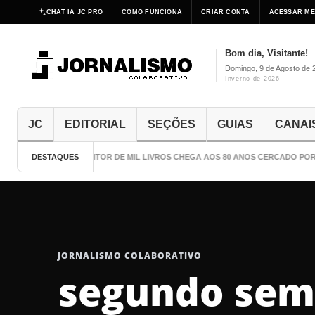
CHAT IA JC PRO
COMO FUNCIONA
CRIAR CONTA
ACESSAR ME
Bom dia, Visitante!
Domingo, 9 de Agosto de 
Inverno de 2026
JC
EDITORIAL
SEÇÕES
GUIAS
CANAI
DESTAQUES
O ESCRITOR DE MIL LIVROS CHEGA AOS 80 ANOS CERCADO POR 
JORNALISMO COLABORATIVO
segundo sem