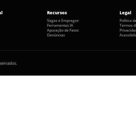
al
Recursos
Legal
Vagas e Empregos
Política 
Ferramentas IA
Termos d
Apuração de Fatos
Privacida
Denúncias
Acessibil
eservados.