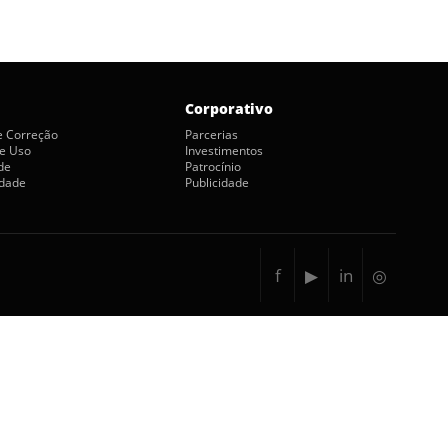
Corporativo
de Correção
Parcerias
e Uso
Investimentos
de
Patrocínio
idade
Publicidade
f
▶
in
◎