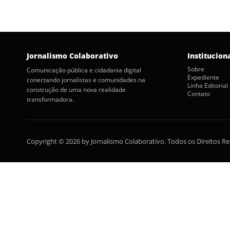
Jornalismo Colaborativo
Institucion
Sobre
Comunicação pública e cidadania digital
Expediente
conectando jornalistas e comunidades na
Linha Editorial
construção de uma nova realidade
Contato
transformadora.
Copyright © 2026 by Jornalismo Colaborativo. Todos os Direitos R