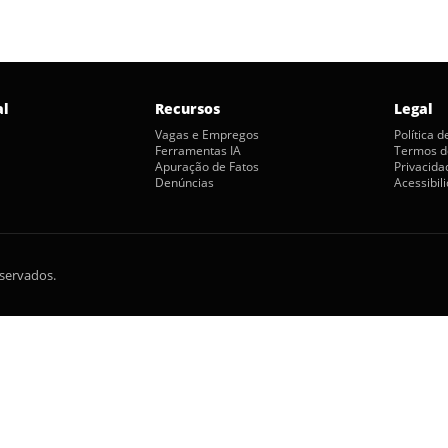
al
Recursos
Legal
Vagas e Empregos
Política 
Ferramentas IA
Termos d
Apuração de Fatos
Privacida
Denúncias
Acessibil
eservados.