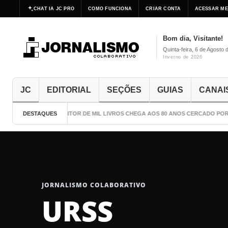
CHAT IA JC PRO
COMO FUNCIONA
CRIAR CONTA
ACESSAR ME
Bom dia, Visitante!
Quinta-feira, 6 de Agosto 
Inverno de 2026
JC
EDITORIAL
SEÇÕES
GUIAS
CANAI
DESTAQUES
O ESCRITOR DE MIL LIVROS CHEGA AOS 80 ANOS CERCADO POR 
JORNALISMO COLABORATIVO
URSS