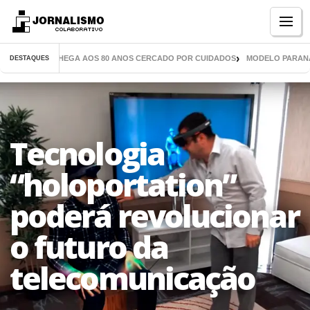
Menu
 MIL LIVROS CHEGA AOS 80 ANOS CERCADO POR CUIDADOS
MODELO PARANAEN
DESTAQUES
Tecnologia
“holoportation”
poderá revolucionar
o futuro da
telecomunicação