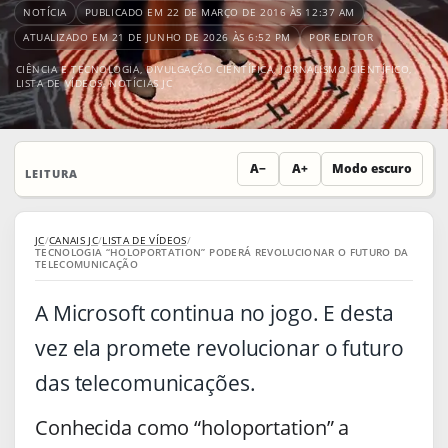
NOTÍCIA
PUBLICADO EM 22 DE MARÇO DE 2016 ÀS 12:37 AM
ATUALIZADO EM 21 DE JUNHO DE 2026 ÀS 6:52 PM
POR EDITOR
CIÊNCIA E TECNOLOGIA
,
DIVULGAÇÃO CIENTÍFICA
,
JORNALISMO CIENTÍFICO
,
LISTA DE VÍDEOS
,
NOTÍCIAS JC
A−
A+
Modo escuro
LEITURA
JC
/
CANAIS JC
/
LISTA DE VÍDEOS
/
TECNOLOGIA “HOLOPORTATION” PODERÁ REVOLUCIONAR O FUTURO DA
TELECOMUNICAÇÃO
A Microsoft continua no jogo. E desta
vez ela promete revolucionar o futuro
das telecomunicações.
Conhecida como “holoportation” a