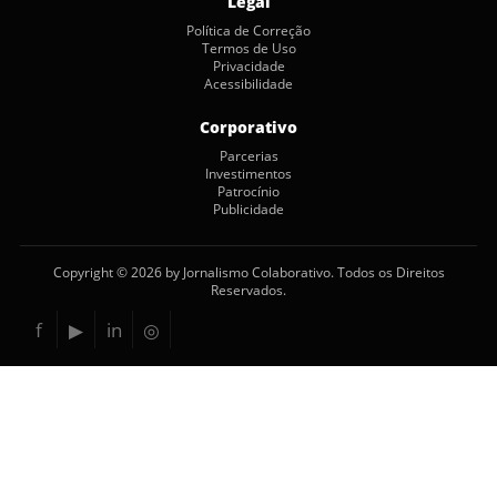
Legal
Política de Correção
Termos de Uso
Privacidade
Acessibilidade
Corporativo
Parcerias
Investimentos
Patrocínio
Publicidade
Copyright © 2026 by Jornalismo Colaborativo. Todos os Direitos
Reservados.
f
▶
in
◎