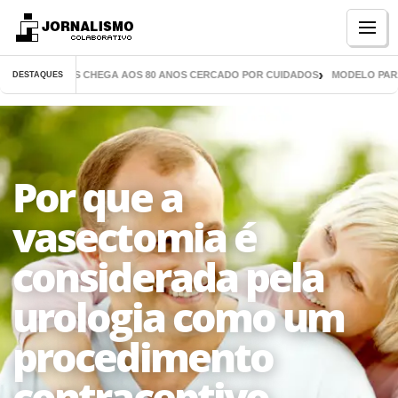
Menu
DE MIL LIVROS CHEGA AOS 80 ANOS CERCADO POR CUIDADOS
MODELO PARANA
DESTAQUES
Por que a
vasectomia é
considerada pela
urologia como um
procedimento
contraceptivo