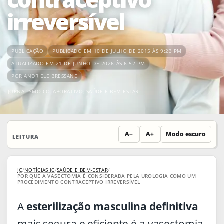
irreversível
PUBLICAÇÃO
PUBLICADO EM 10 DE JULHO DE 2015 ÀS 9:23 PM
ATUALIZADO EM 21 DE JUNHO DE 2026 ÀS 6:52 PM
POR ANDRIELE BRESSANE
JORNALISMO COLABORATIVO
,
SAÚDE E BEM-ESTAR
A−
A+
Modo escuro
LEITURA
JC
/
NOTÍCIAS JC
/
SAÚDE E BEM-ESTAR
/
POR QUE A VASECTOMIA É CONSIDERADA PELA UROLOGIA COMO UM
PROCEDIMENTO CONTRACEPTIVO IRREVERSÍVEL
A
esterilização masculina
definitiva
mais segura e eficiente é a vasectomia,