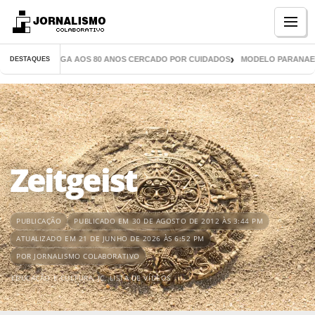
Menu
 LIVROS CHEGA AOS 80 ANOS CERCADO POR CUIDADOS
MODELO PARANAENSE I
DESTAQUES
Zeitgeist
PUBLICAÇÃO
PUBLICADO EM 30 DE AGOSTO DE 2012 ÀS 3:44 PM
ATUALIZADO EM 21 DE JUNHO DE 2026 ÀS 6:52 PM
POR JORNALISMO COLABORATIVO
EDUCAÇÃO E CULTURA
,
JC
,
LISTA DE VÍDEOS