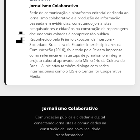
Jornalismo Colaborativo
Rede de comunicação e plataforma editorial dedicada ao
jornalismo colaborativo e à produção de informação
baseada em evidências, conectando jornalistas,
pesquisadores e cidadãos na construção de reportagens
documentais voltadas à compreensão pública.
Reconhecido pelo Prêmio Expocom da Intercom -
Sociedade Brasileira de Estudos Interdisciplinares da
Comunicação (2016), foi citado pela Revista Imprensa
como referência em startups de jornalismo e integra
projeto cultural aprovado pelo Ministério da Cultura do
Brasil. A iniciativa também dialoga com redes
internacionais como o CJS e o Center for Cooperative
Media.
Jornalismo Colaborativo
Comunicação pública e cidadania digital
conectando jornalistas e comunidades na
construção de uma nova realidade
transformadora.