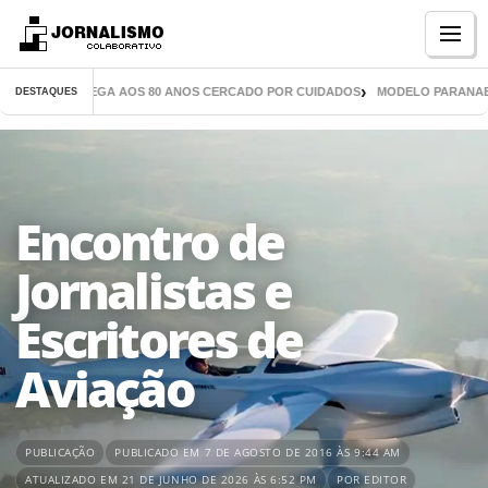
Menu
 LIVROS CHEGA AOS 80 ANOS CERCADO POR CUIDADOS
MODELO PARANAENSE 
DESTAQUES
Encontro de
Jornalistas e
Escritores de
Aviação
PUBLICAÇÃO
PUBLICADO EM 7 DE AGOSTO DE 2016 ÀS 9:44 AM
ATUALIZADO EM 21 DE JUNHO DE 2026 ÀS 6:52 PM
POR EDITOR