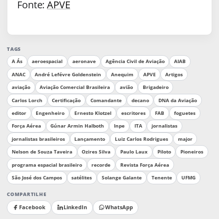
Fonte:
APVE
TAGS
A Ás
aeroespacial
aeronave
Agência Civil de Aviação
AIAB
ANAC
André Lefévre Goldenstein
Anequim
APVE
Artigos
aviação
Aviação Comercial Brasileira
avião
Brigadeiro
Carlos Lorch
Certificação
Comandante
decano
DNA da Aviação
editor
Engenheiro
Ernesto Klotzel
escritores
FAB
foguetes
Força Aérea
Gúnar Armin Halboth
Inpe
ITA
jornalistas
jornalistas brasileiros
Lançamento
Luiz Carlos Rodrigues
major
Nelson de Souza Taveira
Ozires Silva
Paulo Laux
Piloto
Pioneiros
programa espacial brasileiro
recorde
Revista Força Aérea
São José dos Campos
satélites
Solange Galante
Tenente
UFMG
COMPARTILHE
Facebook
LinkedIn
WhatsApp