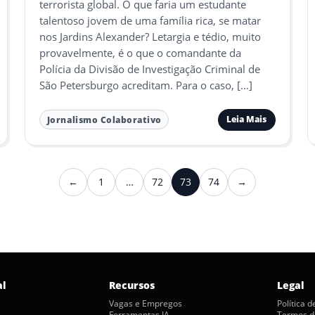
terrorista global. O que faria um estudante
talentoso jovem de uma família rica, se matar
nos Jardins Alexander? Letargia e tédio, muito
provavelmente, é o que o comandante da
Polícia da Divisão de Investigação Criminal de
São Petersburgo acreditam. Para o caso, […]
Leia Mais
Jornalismo Colaborativo
←
1
…
72
73
74
→
Anterior
Próximo
al
Recursos
Legal
Vagas e Empregos
Política 
Ferramentas IA
Termos d