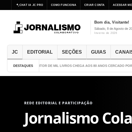
CHAT IA JC PRO
COMO FUNCIONA
CRIAR CONTA
ACESSAR ME
Bom dia, Visitante!
Sábado, 8 de Agosto de 2
Inverno de 2026
JC
EDITORIAL
SEÇÕES
GUIAS
CANAI
DESTAQUES
O ESCRITOR DE MIL LIVROS CHEGA AOS 80 ANOS CERCADO POR 
REDE EDITORIAL E PARTICIPAÇÃO
Jornalismo Col