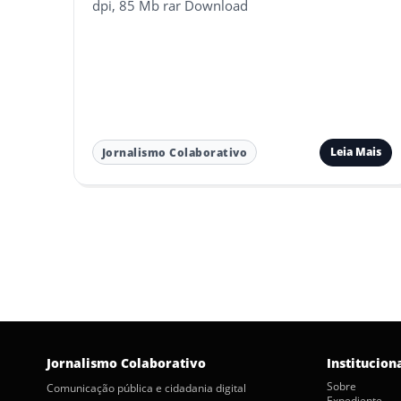
dpi, 85 Mb rar Download
Leia Mais
Jornalismo Colaborativo
Paginação
de
posts
Jornalismo Colaborativo
Institucion
Sobre
Comunicação pública e cidadania digital
Expediente