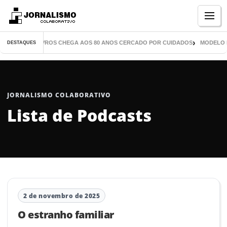
Menu
ITOR DE MIL LIVROS CHEGA AOS 80 ANOS CERCADO POR CUIDADOS
MODELO P
DESTAQUES
JORNALISMO COLABORATIVO
Lista de Podcasts
2 de novembro de 2025
O estranho familiar