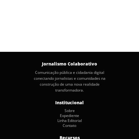
Jornalismo Colaborativo
Comunicação pública e cidadania digital
conectando jornalistas e comunidades na
construção de uma nova realidade
transformadora.
Institucional
Sobre
Expediente
Linha Editorial
Contato
Recursos