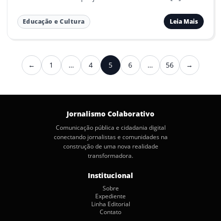
Leia Mais
Educação e Cultura
Paginação
←
1
…
4
5
6
…
56
→
Anterior
Próximo
de
posts
Jornalismo Colaborativo
Comunicação pública e cidadania digital
conectando jornalistas e comunidades na
construção de uma nova realidade
transformadora.
Institucional
Sobre
Expediente
Linha Editorial
Contato