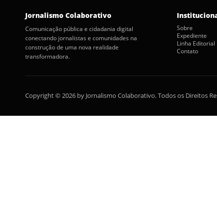
Jornalismo Colaborativo
Institucion
Sobre
Comunicação pública e cidadania digital
Expediente
conectando jornalistas e comunidades na
Linha Editorial
construção de uma nova realidade
Contato
transformadora.
Copyright © 2026 by Jornalismo Colaborativo. Todos os Direitos R