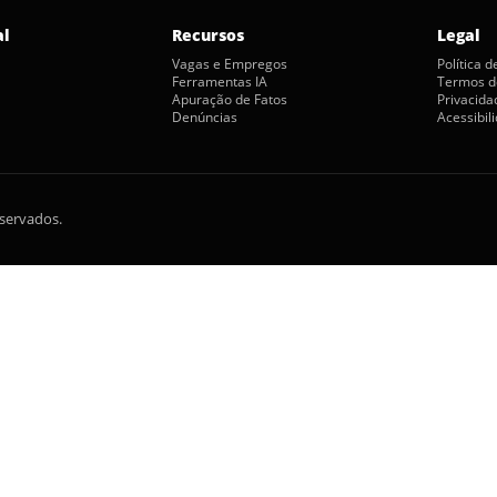
al
Recursos
Legal
Vagas e Empregos
Política 
Ferramentas IA
Termos d
Apuração de Fatos
Privacida
Denúncias
Acessibil
eservados.