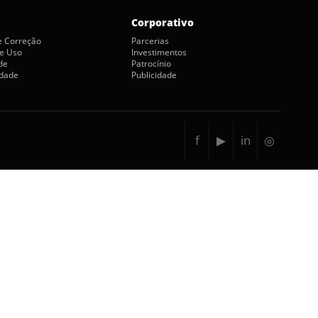
Corporativo
de Correção
Parcerias
e Uso
Investimentos
de
Patrocínio
idade
Publicidade
f
▶
in
◎