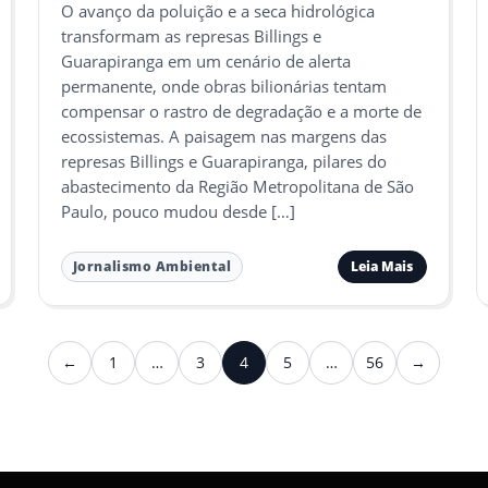
O avanço da poluição e a seca hidrológica
transformam as represas Billings e
Guarapiranga em um cenário de alerta
permanente, onde obras bilionárias tentam
compensar o rastro de degradação e a morte de
ecossistemas. A paisagem nas margens das
represas Billings e Guarapiranga, pilares do
abastecimento da Região Metropolitana de São
Paulo, pouco mudou desde […]
Leia Mais
Jornalismo Ambiental
←
1
…
3
4
5
…
56
→
Anterior
Próximo