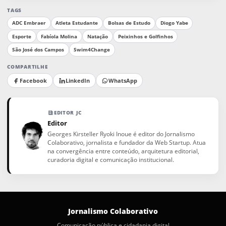
TAGS
ADC Embraer
Atleta Estudante
Bolsas de Estudo
Diogo Yabe
Esporte
Fabíola Molina
Natação
Peixinhos e Golfinhos
São José dos Campos
Swim4Change
COMPARTILHE
Facebook
LinkedIn
WhatsApp
EDITOR JC
Editor
Georges Kirsteller Ryoki Inoue é editor do Jornalismo
Colaborativo, jornalista e fundador da Web Startup. Atua
na convergência entre conteúdo, arquitetura editorial,
curadoria digital e comunicação institucional.
Jornalismo Colaborativo
Comunicação pública e cidadania digital