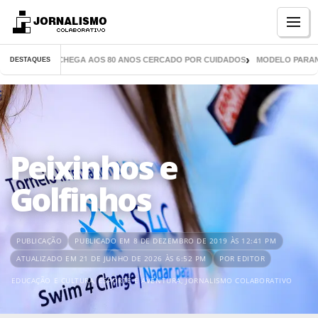
Menu
 MIL LIVROS CHEGA AOS 80 ANOS CERCADO POR CUIDADOS
MODELO PARANAEN
DESTAQUES
Peixinhos e
Golfinhos
PUBLICAÇÃO
PUBLICADO EM 8 DE DEZEMBRO DE 2019 ÀS 12:41 PM
ATUALIZADO EM 21 DE JUNHO DE 2026 ÀS 6:52 PM
POR EDITOR
EDUCAÇÃO E CULTURA
,
ESPORTE E AVENTURA
,
JORNALISMO COLABORATIVO