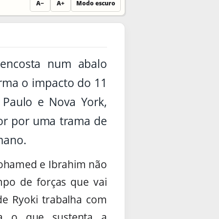
A−
A+
Modo escuro
 encosta num abalo
rma o impacto do 11
Paulo e Nova York,
tor por uma trama de
mano.
 Mohamed e Ibrahim não
po de forças que vai
de Ryoki trabalha com
va o que sustenta a