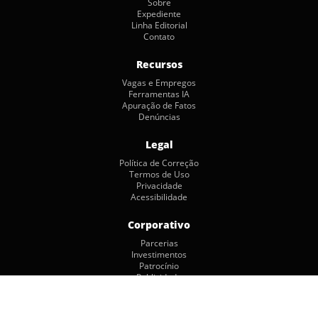
Sobre
Expediente
Linha Editorial
Contato
Recursos
Vagas e Empregos
Ferramentas IA
Apuração de Fatos
Denúncias
Legal
Política de Correção
Termos de Uso
Privacidade
Acessibilidade
Corporativo
Parcerias
Investimentos
Patrocínio
Publicidade
Copyright © 2026 by Jornalismo Colaborativo. Todos os Direitos