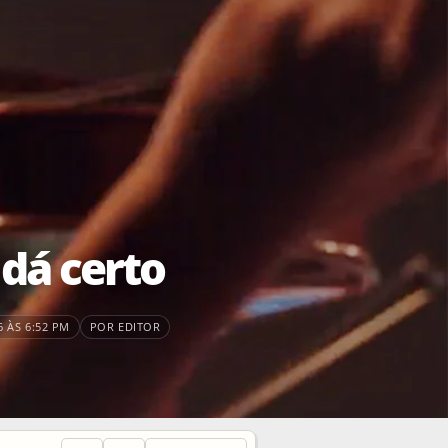
 dá certo
 ÀS 6:52 PM
POR EDITOR