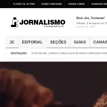
CHAT IA JC PRO
COMO FUNCIONA
CRIAR CONTA
ACESSAR ME
Bom dia, Visitante!
Sábado, 8 de Agosto de 2
Inverno de 2026
JC
EDITORIAL
SEÇÕES
GUIAS
CANAI
O ESCRITOR DE MIL LIVROS CHEGA AOS 80 ANOS CERCADO POR CUIDADOS
DESTAQUES