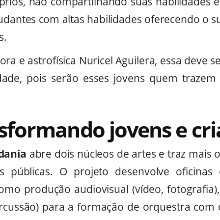
róprios, não compartilhando suas habilidades e
studantes com altas habilidades oferecendo o s
s.
ora e astrofísica Nuricel Aguilera, essa deve 
dade, pois serão esses jovens quem trazem
nsformando jovens e cr
adania
abre dois núcleos de artes e traz mais 
s públicas. O projeto desenvolve oficinas
como produção audiovisual (vídeo, fotografia), m
ercussão) para a formação de orquestra com