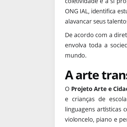
coletividade e a si p
ONG IAL, identifica e
alavancar seus talento
De acordo com a diret
envolva toda a socie
mundo.
A arte tra
O
Projeto Arte e Cid
e crianças de escola
linguagens artísticas 
violoncelo, piano e p