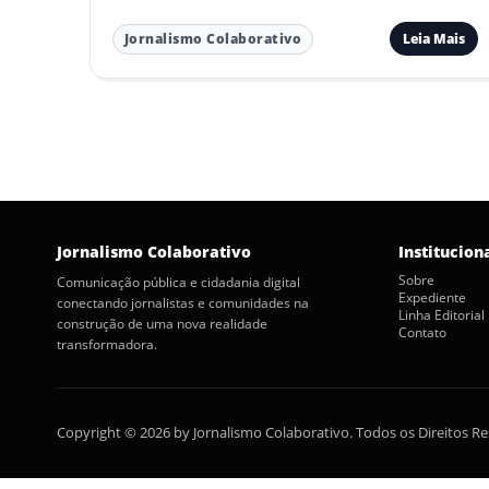
Leia Mais
Jornalismo Colaborativo
Jornalismo Colaborativo
Institucion
Sobre
Comunicação pública e cidadania digital
Expediente
conectando jornalistas e comunidades na
Linha Editorial
construção de uma nova realidade
Contato
transformadora.
Copyright © 2026 by Jornalismo Colaborativo. Todos os Direitos R