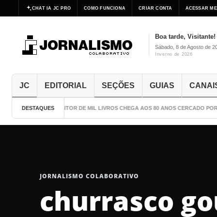
CHAT IA JC PRO
COMO FUNCIONA
CRIAR CONTA
ACESSAR ME
Boa tarde, Visitante!
Sábado, 8 de Agosto de 2
Inverno de 2026
JC
EDITORIAL
SEÇÕES
GUIAS
CANAI
DESTAQUES
O ESCRITOR DE MIL LIVROS CHEGA AOS 80 ANOS CERCADO POR 
JORNALISMO COLABORATIVO
churrasco g