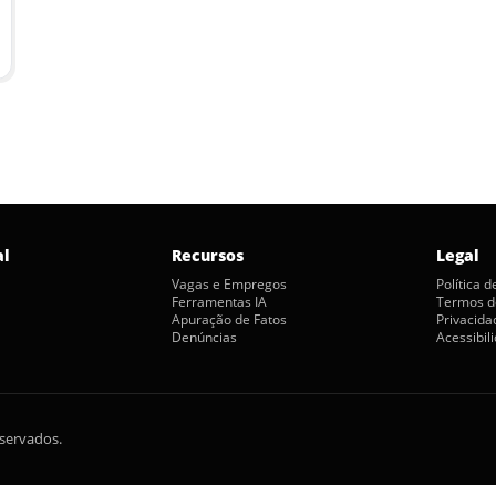
al
Recursos
Legal
Vagas e Empregos
Política 
Ferramentas IA
Termos d
Apuração de Fatos
Privacida
Denúncias
Acessibil
eservados.