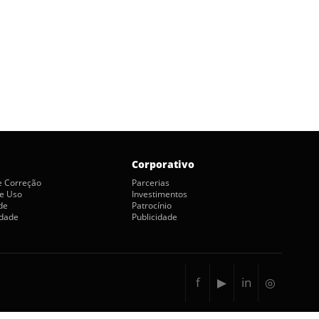
Corporativo
de Correção
Parcerias
e Uso
Investimentos
de
Patrocínio
idade
Publicidade
f
▶
in
◎