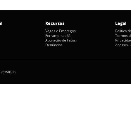
al
Recursos
Legal
Vagas e Empregos
Política 
Ferramentas IA
Termos d
Apuração de Fatos
Privacida
Denúncias
Acessibil
eservados.