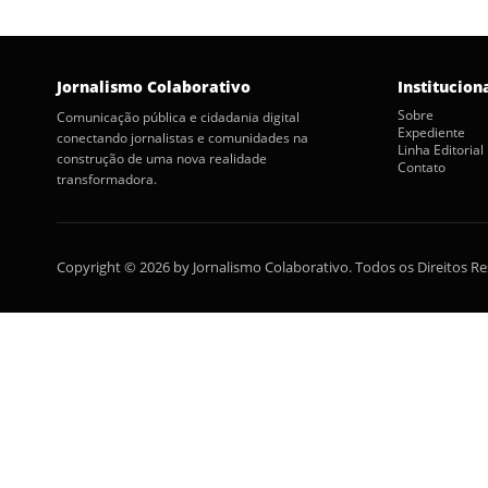
Jornalismo Colaborativo
Institucion
Sobre
Comunicação pública e cidadania digital
Expediente
conectando jornalistas e comunidades na
Linha Editorial
construção de uma nova realidade
Contato
transformadora.
Copyright © 2026 by Jornalismo Colaborativo. Todos os Direitos R