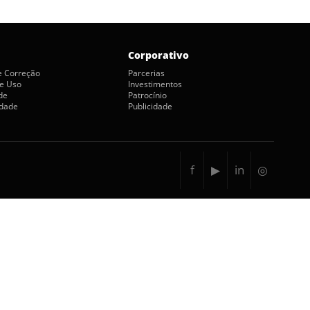
Corporativo
de Correção
Parcerias
e Uso
Investimentos
de
Patrocínio
idade
Publicidade
f
▶
in
◎