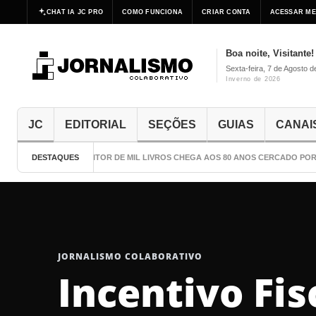
CHAT IA JC PRO
COMO FUNCIONA
CRIAR CONTA
ACESSAR ME
Boa noite, Visitante!
Sexta-feira, 7 de Agosto 
Inverno de 2026
JC
EDITORIAL
SEÇÕES
GUIAS
CANAI
DESTAQUES
O ESCRITOR DE MIL LIVROS CHEGA AOS 80 ANOS CERCADO POR 
JORNALISMO COLABORATIVO
Incentivo Fis