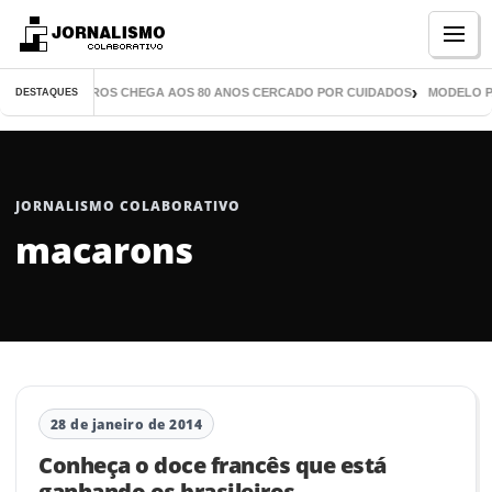
Menu
TOR DE MIL LIVROS CHEGA AOS 80 ANOS CERCADO POR CUIDADOS
MODELO PA
DESTAQUES
JORNALISMO COLABORATIVO
macarons
28 de janeiro de 2014
Conheça o doce francês que está
ganhando os brasileiros