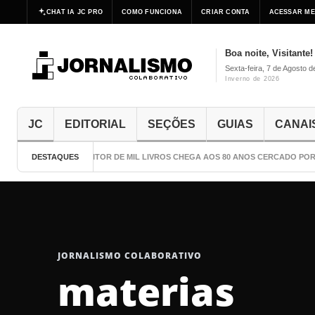
CHAT IA JC PRO
COMO FUNCIONA
CRIAR CONTA
ACESSAR ME
Boa noite, Visitante!
Sexta-feira, 7 de Agosto 
Inverno de 2026
JC
EDITORIAL
SEÇÕES
GUIAS
CANAI
DESTAQUES
O ESCRITOR DE MIL LIVROS CHEGA AOS 80 ANOS CERCADO POR 
JORNALISMO COLABORATIVO
materias