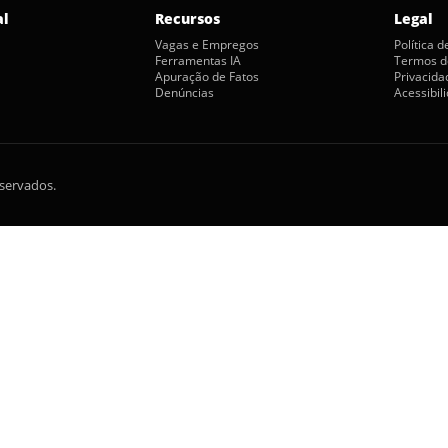
al
Recursos
Legal
Vagas e Empregos
Política 
Ferramentas IA
Termos d
Apuração de Fatos
Privacida
Denúncias
Acessibil
eservados.