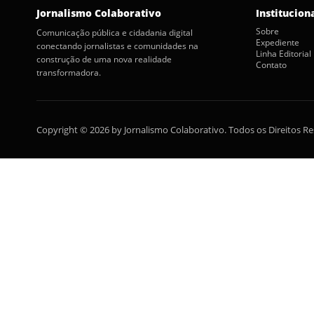
Jornalismo Colaborativo
Institucion
Sobre
Comunicação pública e cidadania digital
Expediente
conectando jornalistas e comunidades na
Linha Editorial
construção de uma nova realidade
Contato
transformadora.
Copyright © 2026 by Jornalismo Colaborativo. Todos os Direitos R