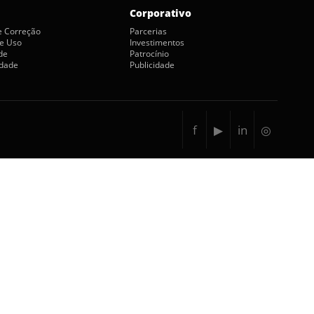
Corporativo
de Correção
Parcerias
e Uso
Investimentos
de
Patrocínio
idade
Publicidade
f
▶
in
◎