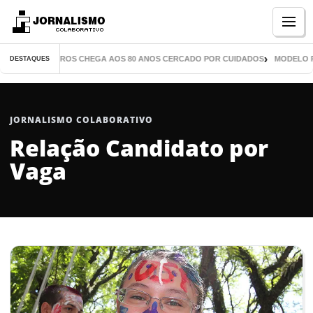
Menu
TOR DE MIL LIVROS CHEGA AOS 80 ANOS CERCADO POR CUIDADOS
MODELO PA
DESTAQUES
JORNALISMO COLABORATIVO
Relação Candidato por
Vaga