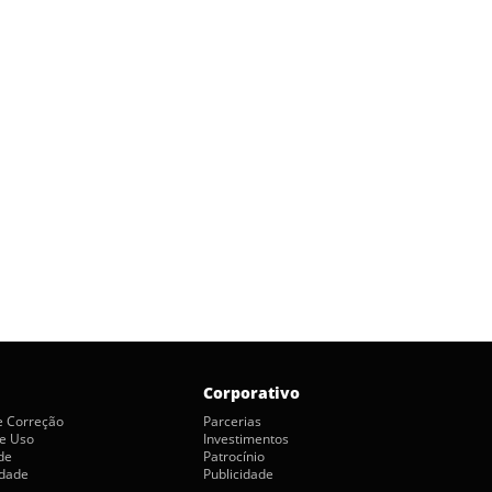
Corporativo
de Correção
Parcerias
e Uso
Investimentos
de
Patrocínio
idade
Publicidade