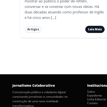
mostrar ao público o poder de refletir,
conversar e se conectar com novas ideias. Há
duas décadas atuando como professor de Inglês
e há cinco anos […]
Leia Mais
Artigos
Paginação
de
posts
Jornalismo Colaborativo
Institucion
Sobre
Comunicação pública e cidadania digital
Expediente
conectando jornalistas e comunidades na
Linha Editorial
construção de uma nova realidade
Contato
transformadora.