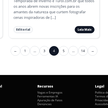
Temporada de Inverno e Turol.com.br que todos
os anos abrem novas inscrições para os
amantes da natureza que curtem fotografar
cenas inspiradoras de […]
Leia Mais
Editorial
←
1
…
3
4
5
…
14
→
Anterior
Próximo
al
Recursos
Legal
Vagas e Empregos
Política 
Ferramentas IA
Termos d
Apuração de Fatos
Privacida
Denúncias
Acessibil