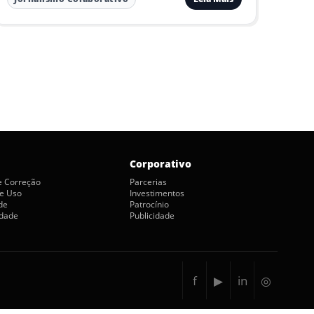
Corporativo
de Correção
Parcerias
e Uso
Investimentos
de
Patrocínio
idade
Publicidade
f
▶
in
◎