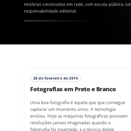
Histórias construídas em rede, com escuta pública, co
responsabilidade editorial.
26 de fevereiro de 2014
Fotografias em Preto e Branco
Uma boa fotografia é aquela que que consegue
capturar um momento único. A tecnologia
evoluiu. Hoje as máquinas fotográficas possuem
resoluções jamais imaginadas quando a
fotografia foi inventada, e a técnica digital