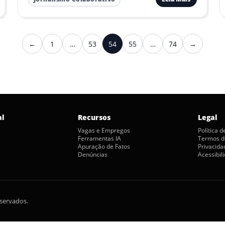
←
1
…
53
54
55
…
74
→
Anterior
Próximo
al
Recursos
Legal
Vagas e Empregos
Política 
Ferramentas IA
Termos d
Apuração de Fatos
Privacida
Denúncias
Acessibil
eservados.