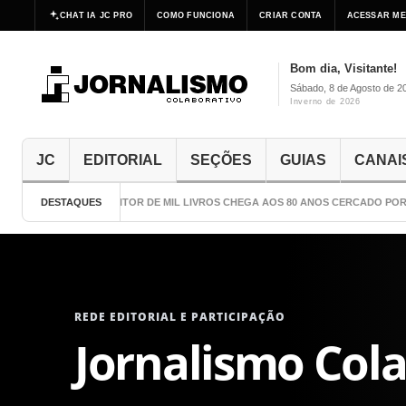
CHAT IA JC PRO
COMO FUNCIONA
CRIAR CONTA
ACESSAR ME
Bom dia, Visitante!
Sábado, 8 de Agosto de 2
Inverno de 2026
JC
EDITORIAL
SEÇÕES
GUIAS
CANAI
DESTAQUES
O ESCRITOR DE MIL LIVROS CHEGA AOS 80 ANOS CERCADO POR CU
REDE EDITORIAL E PARTICIPAÇÃO
Jornalismo Col