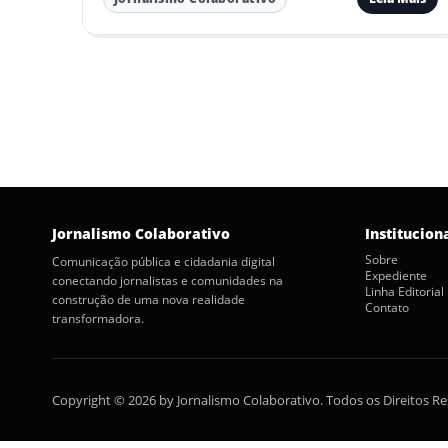
Paginação
de
posts
Jornalismo Colaborativo
Institucion
Sobre
Comunicação pública e cidadania digital
Expediente
conectando jornalistas e comunidades na
Linha Editorial
construção de uma nova realidade
Contato
transformadora.
Copyright © 2026 by Jornalismo Colaborativo. Todos os Direitos R