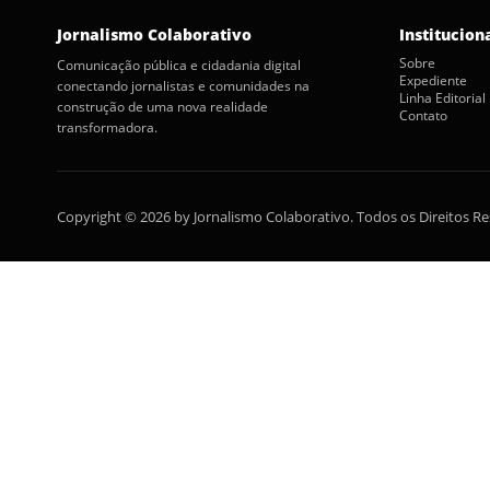
Jornalismo Colaborativo
Institucion
Sobre
Comunicação pública e cidadania digital
Expediente
conectando jornalistas e comunidades na
Linha Editorial
construção de uma nova realidade
Contato
transformadora.
Copyright © 2026 by Jornalismo Colaborativo. Todos os Direitos R