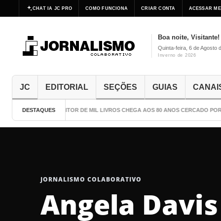
CHAT IA JC PRO
COMO FUNCIONA
CRIAR CONTA
ACESSAR ME
Boa noite, Visitante!
Quinta-feira, 6 de Agosto 
Inverno de 2026
JC
EDITORIAL
SEÇÕES
GUIAS
CANAI
DESTAQUES
O ESCRITOR DE MIL LIVROS CHEGA AOS 80 ANOS CERCADO POR 
JORNALISMO COLABORATIVO
Angela Davis