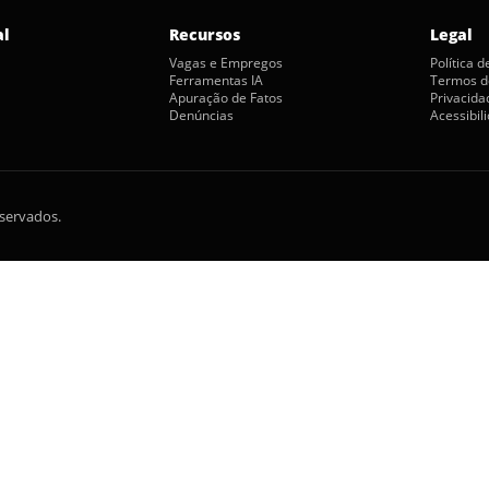
al
Recursos
Legal
Vagas e Empregos
Política 
Ferramentas IA
Termos d
Apuração de Fatos
Privacida
Denúncias
Acessibil
eservados.