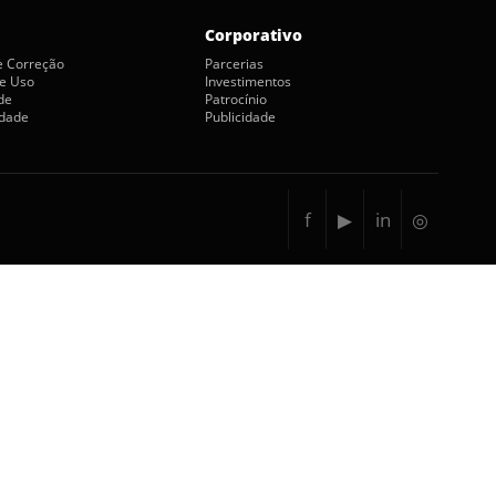
Corporativo
de Correção
Parcerias
e Uso
Investimentos
de
Patrocínio
idade
Publicidade
f
▶
in
◎