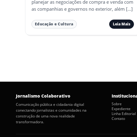
planejar as negociações de compra e venda com
as companhias e governos no exterior, além […]
Leia Mais
Educação e Cultura
Paginação
de
posts
Jornalismo Colaborativo
Institucion
Sobre
Comunicação pública e cidadania digital
Expediente
conectando jornalistas e comunidades na
Linha Editorial
construção de uma nova realidade
Contato
transformadora.