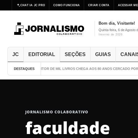
CHAT IA JC PRO
COMO FUNCIONA
CRIAR CONTA
ACESSAR ME
Bom dia, Visitante!
Quinta-feira, 6 de Agosto 
Inverno de 2026
JC
EDITORIAL
SEÇÕES
GUIAS
CANAI
DESTAQUES
O ESCRITOR DE MIL LIVROS CHEGA AOS 80 ANOS CERCADO POR C
JORNALISMO COLABORATIVO
faculdade