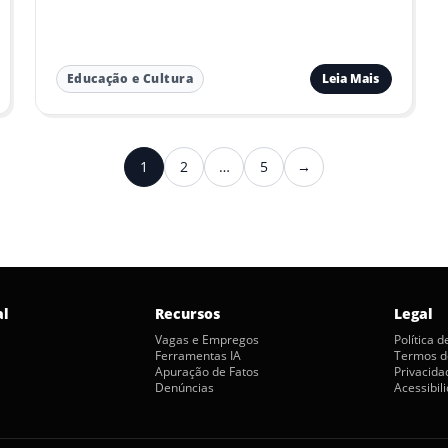
Leia Mais
Educação e Cultura
1
2
…
5
→
Próximo
al
Recursos
Legal
Vagas e Empregos
Política 
Ferramentas IA
Termos d
Apuração de Fatos
Privacida
Denúncias
Acessibil