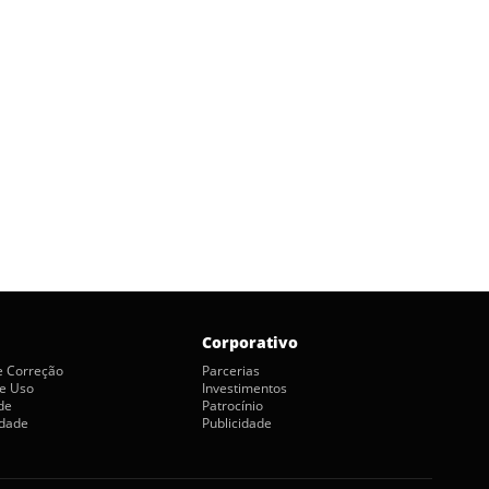
Corporativo
de Correção
Parcerias
e Uso
Investimentos
de
Patrocínio
idade
Publicidade