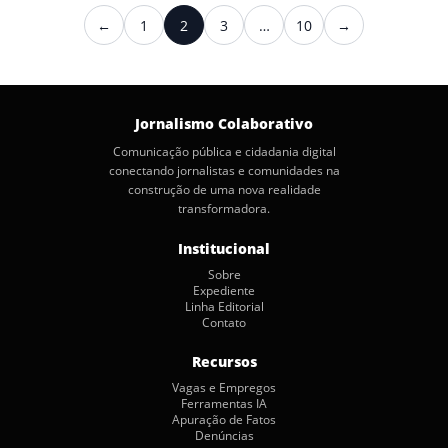
Paginação
←
1
2
3
…
10
→
Anterior
Próximo
de
posts
Jornalismo Colaborativo
Comunicação pública e cidadania digital
conectando jornalistas e comunidades na
construção de uma nova realidade
transformadora.
Institucional
Sobre
Expediente
Linha Editorial
Contato
Recursos
Vagas e Empregos
Ferramentas IA
Apuração de Fatos
Denúncias