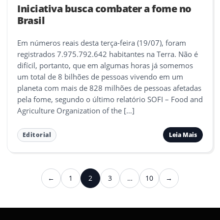
Iniciativa busca combater a fome no
Brasil
Em números reais desta terça-feira (19/07), foram
registrados 7.975.792.642 habitantes na Terra. Não é
difícil, portanto, que em algumas horas já somemos
um total de 8 bilhões de pessoas vivendo em um
planeta com mais de 828 milhões de pessoas afetadas
pela fome, segundo o último relatório SOFI – Food and
Agriculture Organization of the […]
Leia Mais
Editorial
Paginação
←
1
2
3
…
10
→
Anterior
Próximo
de
posts