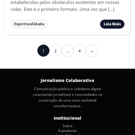
estabelecidas pelos obstáculos existentes em nossas
vidas. Este é o primeiro formato. Uma vez que […]
Leia Mais
Espiritualidade
Paginação
1
2
…
4
→
Próximo
de
posts
Jornalismo Colaborativo
Comunicação pública e cidadania digital
conectando jornalistas e comunidades na
construção de uma nova realidade
transformadora.
Institucional
Sobre
Expediente