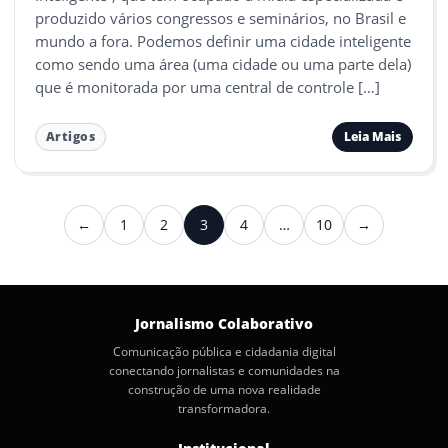
produzido vários congressos e seminários, no Brasil e
mundo a fora. Podemos definir uma cidade inteligente
como sendo uma área (uma cidade ou uma parte dela)
que é monitorada por uma central de controle […]
Leia Mais
Artigos
Paginação
←
1
2
3
4
…
10
→
Anterior
Próximo
de
posts
Jornalismo Colaborativo
Comunicação pública e cidadania digital
conectando jornalistas e comunidades na
construção de uma nova realidade
transformadora.