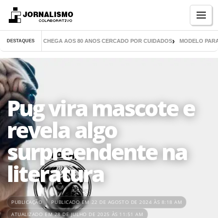
Menu
E MIL LIVROS CHEGA AOS 80 ANOS CERCADO POR CUIDADOS
MODELO PARANAE
DESTAQUES
Pug vira mascote e
revela algo
surpreendente na
literatura
PUBLICAÇÃO
PUBLICADO EM 22 DE AGOSTO DE 2024 ÀS 8:18 AM
ATUALIZADO EM 28 DE JULHO DE 2025 ÀS 11:51 AM