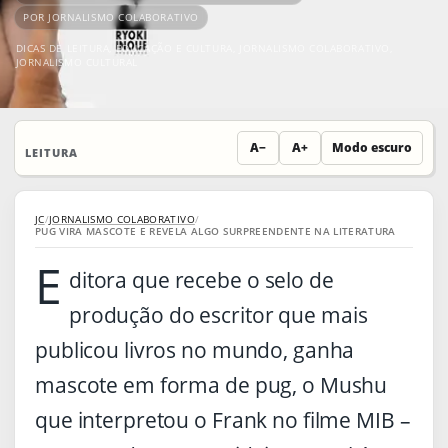
POR JORNALISMO COLABORATIVO
DICAS DE LEITURA
,
EDUCAÇÃO E CULTURA
,
JORNALISMO COLABORATIVO
,
JORNALISMO CULTURAL
A−
A+
Modo escuro
LEITURA
JC
/
JORNALISMO COLABORATIVO
/
PUG VIRA MASCOTE E REVELA ALGO SURPREENDENTE NA LITERATURA
E
ditora que recebe o selo de
produção do escritor que mais
publicou livros no mundo, ganha
mascote em forma de pug, o Mushu
que interpretou o Frank no filme MIB –