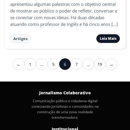
apresentou algumas palestras com o objetivo central
de mostrar ao público o poder de refletir, conversar e
se conectar com novas ideias. Há duas décadas
atuando como professor de Inglês e há cinco anos […]
Leia Mais
Artigos
Paginação
←
1
…
5
6
7
…
19
→
Anterior
Próximo
de
posts
Jornalismo Colaborativo
Comunicação pública e cidadania digital
conectando jornalistas e comunidades na
construção de uma nova realidade
transformadora.
Institucional