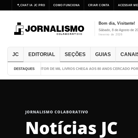
CHAT IA JC PRO
COMO FUNCIONA
CRIAR CONTA
ACESSAR ME
Bom dia, Visitante!
Sábado, 8 de Agosto de 2
Inverno de 2026
JC
EDITORIAL
SEÇÕES
GUIAS
CANAI
DESTAQUES
O ESCRITOR DE MIL LIVROS CHEGA AOS 80 ANOS CERCADO POR CU
JORNALISMO COLABORATIVO
Notícias JC