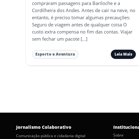
compraram passagens para Bariloche e a
Cordilheira dos Andes. Antes de cair na neve, no
entanto, é preciso tomar algumas precauções:
Seguro de viagem antes de qualquer coisa O
custo extra compensa no fim das contas. Viajar
sem fechar um pacote […]
Leia Mais
Esporte e Aventura
Paginação
de
posts
Jornalismo Colaborativo
Institucion
Sobre
Comunicação pública e cidadania digital