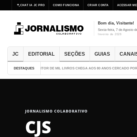
CHAT IA JC PRO
COMO FUNCIONA
CRIAR CONTA
ACESSAR ME
Bom dia, Visitante!
Sexta-feira, 7 de Agosto 
Inverno de 2026
JC
EDITORIAL
SEÇÕES
GUIAS
CANAI
DESTAQUES
O ESCRITOR DE MIL LIVROS CHEGA AOS 80 ANOS CERCADO POR C
JORNALISMO COLABORATIVO
CJS