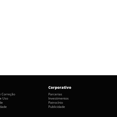
Corporativo
de Correção
Parcerias
e Uso
Investimentos
de
Patrocínio
idade
Publicidade