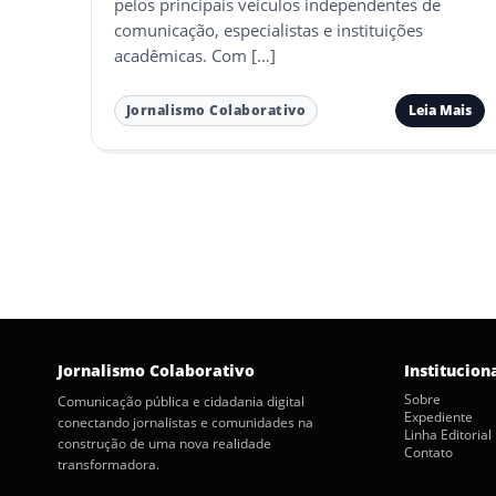
pelos principais veículos independentes de
comunicação, especialistas e instituições
acadêmicas. Com […]
Leia Mais
Jornalismo Colaborativo
Paginação
de
posts
Jornalismo Colaborativo
Institucion
Sobre
Comunicação pública e cidadania digital
Expediente
conectando jornalistas e comunidades na
Linha Editorial
construção de uma nova realidade
Contato
transformadora.