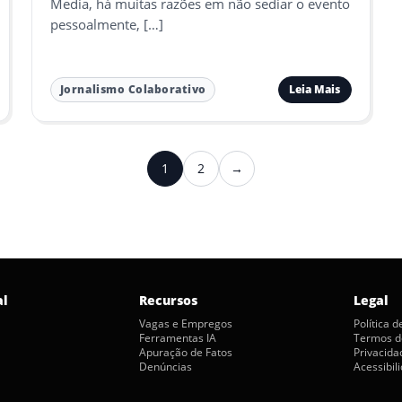
Media, há muitas razões em não sediar o evento
pessoalmente, […]
Leia Mais
Jornalismo Colaborativo
1
2
→
Próximo
al
Recursos
Legal
Vagas e Empregos
Política 
Ferramentas IA
Termos d
Apuração de Fatos
Privacida
Denúncias
Acessibil